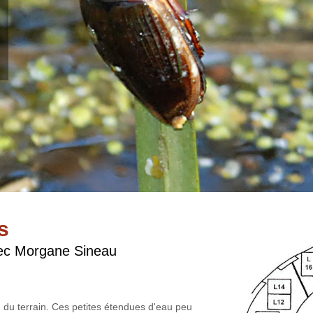
s
vec Morgane Sineau
du terrain. Ces petites étendues d'eau peu